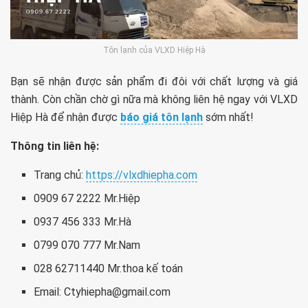
Tôn lạnh của VLXD Hiệp Hà
Bạn sẽ nhận được sản phẩm đi đôi với chất lượng và giá
thành. Còn chần chờ gì nữa mà không liên hệ ngay với VLXD
Hiệp Hà để nhận được
báo giá tôn lạnh
sớm nhất!
Thông tin liên hệ:
Trang chủ:
https://vlxdhiepha.com
0909 67 2222 Mr.Hiệp
0937 456 333 Mr.Hà
0799 070 777 Mr.Nam
028 62711440 Mr.thoa kế toán
Email:
Ctyhiepha@gmail.com