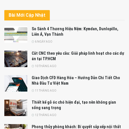
Bài Mới Cập Nhật
So Sánh 4 Thương Hiệu Nệm: Kymdan, Dunlopillo,
Liên Á, Vạn Thành
6 NGÀY AGO
Cắt CNC theo yêu cầu: Giải pháp linh hoạt cho các dự
án tại TP.HCM
10 THÁNG AGO
Giao Dịch CFD Hàng Hóa – Hướng Dẫn Chi Tiết Cho
Nhà Đầu Tư Việt Nam
11 THÁNG AGO
Thiết kế gỗ óc chó hiện đại, tạo nên không gian
sống sang trọng
12 THÁNG AGO
Phong thủy phòng khách: Bí quyết sắp xếp nội thất