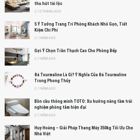
thu hút tài lộc
12 THÁNG AGO
5 Ý Tưởng Trang Trí Phòng Khách Nhỏ Gọn, Tiết
Kiệm Chi Phí
1 NĂM AGO
Gợi Ý Chọn Trần Thạch Cao Cho Phòng Bếp
1 NĂM AGO
Đá Tourmaline Là Gì? Ý Nghĩa Của Đá Tourmaline
Trong Phong Thủy
1 NĂM AGO
Bồn cầu thông minh TOTO: Xu hướng nâng tầm trải
nghiệm phòng tắm hiện đại
1 NĂM AGO
Huy Hoàng – Giải Pháp Thang Máy 350kg Tối Ưu Cho
Nhà Việt