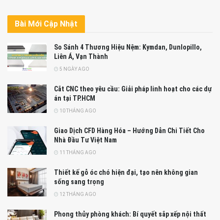
Bài Mới Cập Nhật
So Sánh 4 Thương Hiệu Nệm: Kymdan, Dunlopillo,
Liên Á, Vạn Thành
5 NGÀY AGO
Cắt CNC theo yêu cầu: Giải pháp linh hoạt cho các dự
án tại TP.HCM
10 THÁNG AGO
Giao Dịch CFD Hàng Hóa – Hướng Dẫn Chi Tiết Cho
Nhà Đầu Tư Việt Nam
11 THÁNG AGO
Thiết kế gỗ óc chó hiện đại, tạo nên không gian
sống sang trọng
12 THÁNG AGO
Phong thủy phòng khách: Bí quyết sắp xếp nội thất