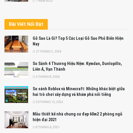
1 NĂM AGO
Bài Viết Nổi Bật
Gỗ Sao Là Gì? Top 5 Các Loại Gỗ Sao Phổ Biến Hiện
Nay
27 THÁNG 3, 2024
So Sánh 4 Thương Hiệu Nệm: Kymdan, Dunlopillo,
Liên Á, Vạn Thành
4 THÁNG 8, 2026
So sánh Roblox và Minecraft: Những khác biệt giữa
hai trò chơi xây dựng và khám phá nổi tiếng
30 THÁNG 12, 2022
Mẫu thiết kế nhà chung cư đẹp 60m2 2 phòng ngủ
hiện đại 2021
8 THÁNG 6, 2021