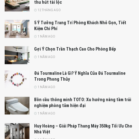
thu hút tài lộc
12 THÁNG AGO
5 Ý Tưởng Trang Trí Phòng Khách Nhỏ Gọn, Tiết
Kiệm Chi Phí
1 NĂM AGO
Gợi Ý Chọn Trần Thạch Cao Cho Phòng Bếp
1 NĂM AGO
Đá Tourmaline Là Gì? Ý Nghĩa Của Đá Tourmaline
Trong Phong Thủy
1 NĂM AGO
Bồn cầu thông minh TOTO: Xu hướng nâng tầm trải
nghiệm phòng tắm hiện đại
1 NĂM AGO
Huy Hoàng – Giải Pháp Thang Máy 350kg Tối Ưu Cho
Nhà Việt