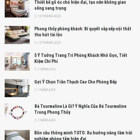
Thiết kế gỗ óc chó hiện đại, tạo nên không gian
sống sang trọng
12 THÁNG AGO
Phong thủy phòng khách: Bí quyết sắp xếp nội thất
thu hút tài lộc
12 THÁNG AGO
5 Ý Tưởng Trang Trí Phòng Khách Nhỏ Gọn, Tiết
Kiệm Chi Phí
1 NĂM AGO
Gợi Ý Chọn Trần Thạch Cao Cho Phòng Bếp
1 NĂM AGO
Đá Tourmaline Là Gì? Ý Nghĩa Của Đá Tourmaline
Trong Phong Thủy
1 NĂM AGO
Bồn cầu thông minh TOTO: Xu hướng nâng tầm trải
nghiệm phòng tắm hiện đại