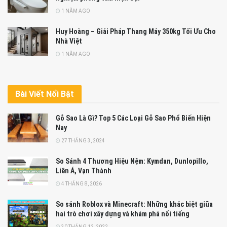
1 NĂM AGO
Huy Hoàng – Giải Pháp Thang Máy 350kg Tối Ưu Cho
Nhà Việt
1 NĂM AGO
Bài Viết Nổi Bật
Gỗ Sao Là Gì? Top 5 Các Loại Gỗ Sao Phổ Biến Hiện
Nay
27 THÁNG 3, 2024
So Sánh 4 Thương Hiệu Nệm: Kymdan, Dunlopillo,
Liên Á, Vạn Thành
4 THÁNG 8, 2026
So sánh Roblox và Minecraft: Những khác biệt giữa
hai trò chơi xây dựng và khám phá nổi tiếng
30 THÁNG 12, 2022