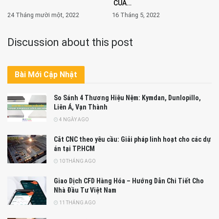
CỦA…
24 Tháng mười một, 2022
16 Tháng 5, 2022
Discussion about this post
Bài Mới Cập Nhật
So Sánh 4 Thương Hiệu Nệm: Kymdan, Dunlopillo,
Liên Á, Vạn Thành
4 NGÀY AGO
Cắt CNC theo yêu cầu: Giải pháp linh hoạt cho các dự
án tại TP.HCM
10 THÁNG AGO
Giao Dịch CFD Hàng Hóa – Hướng Dẫn Chi Tiết Cho
Nhà Đầu Tư Việt Nam
11 THÁNG AGO