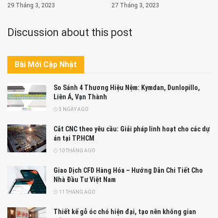
29 Tháng 3, 2023
27 Tháng 3, 2023
Discussion about this post
Bài Mới Cập Nhật
So Sánh 4 Thương Hiệu Nệm: Kymdan, Dunlopillo,
Liên Á, Vạn Thành
3 NGÀY AGO
Cắt CNC theo yêu cầu: Giải pháp linh hoạt cho các dự
án tại TP.HCM
10 THÁNG AGO
Giao Dịch CFD Hàng Hóa – Hướng Dẫn Chi Tiết Cho
Nhà Đầu Tư Việt Nam
11 THÁNG AGO
Thiết kế gỗ óc chó hiện đại, tạo nên không gian