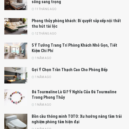
sống sang trọng
11 THÁNG AGO
Phong thủy phòng khách: Bí quyết sắp xếp nội thất
thu hút tài lộc
12 THÁNG AGO
5 Ý Tưởng Trang Trí Phòng Khách Nhỏ Gọn, Tiết
Kiệm Chi Phí
1 NĂM AGO
Gợi Ý Chọn Trần Thạch Cao Cho Phòng Bếp
1 NĂM AGO
Đá Tourmaline Là Gì? Ý Nghĩa Của Đá Tourmaline
Trong Phong Thủy
1 NĂM AGO
Bồn cầu thông minh TOTO: Xu hướng nâng tầm trải
nghiệm phòng tắm hiện đại