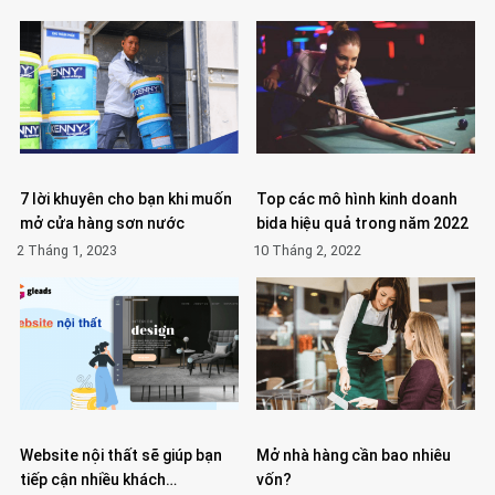
7 lời khuyên cho bạn khi muốn
Top các mô hình kinh doanh
mở cửa hàng sơn nước
bida hiệu quả trong năm 2022
2 Tháng 1, 2023
10 Tháng 2, 2022
Website nội thất sẽ giúp bạn
Mở nhà hàng cần bao nhiêu
tiếp cận nhiều khách…
vốn?