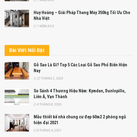
1 NĂM AGO
Huy Hoàng – Giải Pháp Thang Máy 350kg Tối Ưu Cho
Nhà Việt
1 NĂM AGO
Bài Viết Nổi Bật
Gỗ Sao Là Gì? Top 5 Các Loại Gỗ Sao Phổ Biến Hiện
Nay
27 THÁNG 3, 2024
So Sánh 4 Thương Hiệu Nệm: Kymdan, Dunlopillo,
Liên Á, Vạn Thành
4 THÁNG 8, 2026
Mẫu thiết kế nhà chung cư đẹp 60m2 2 phòng ngủ
hiện đại 2021
8 THÁNG 6, 2021