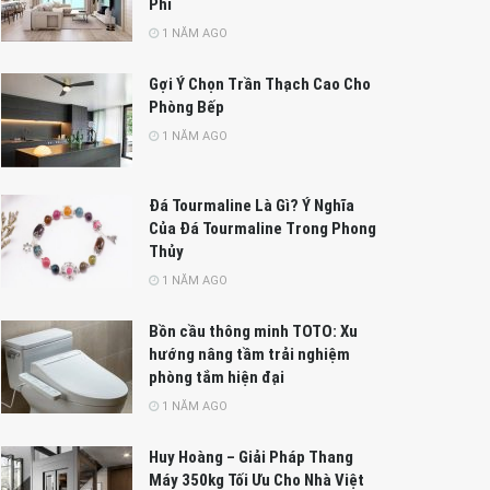
Phí
1 NĂM AGO
Gợi Ý Chọn Trần Thạch Cao Cho
Phòng Bếp
1 NĂM AGO
Đá Tourmaline Là Gì? Ý Nghĩa
Của Đá Tourmaline Trong Phong
Thủy
1 NĂM AGO
Bồn cầu thông minh TOTO: Xu
hướng nâng tầm trải nghiệm
phòng tắm hiện đại
1 NĂM AGO
Huy Hoàng – Giải Pháp Thang
Máy 350kg Tối Ưu Cho Nhà Việt