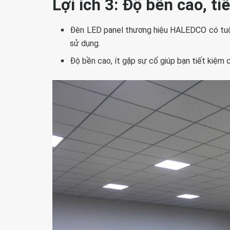
Lợi ích 3: Độ bền cao, ti
Đèn LED panel thương hiệu HALEDCO có tuổ
sử dụng.
Độ bền cao, ít gặp sự cố giúp bạn tiết kiệm