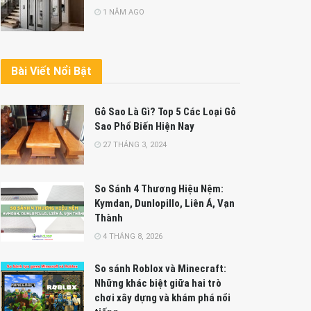
1 NĂM AGO
Bài Viết Nổi Bật
Gỗ Sao Là Gì? Top 5 Các Loại Gỗ
Sao Phổ Biến Hiện Nay
27 THÁNG 3, 2024
So Sánh 4 Thương Hiệu Nệm:
Kymdan, Dunlopillo, Liên Á, Vạn
Thành
4 THÁNG 8, 2026
So sánh Roblox và Minecraft:
Những khác biệt giữa hai trò
chơi xây dựng và khám phá nổi