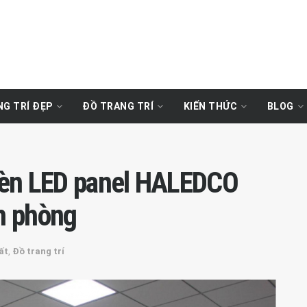
G TRÍ ĐẸP
ĐỒ TRANG TRÍ
KIẾN THỨC
BLOG
n đèn LED panel HALEDCO
ăn phòng
ất
,
Đồ trang trí